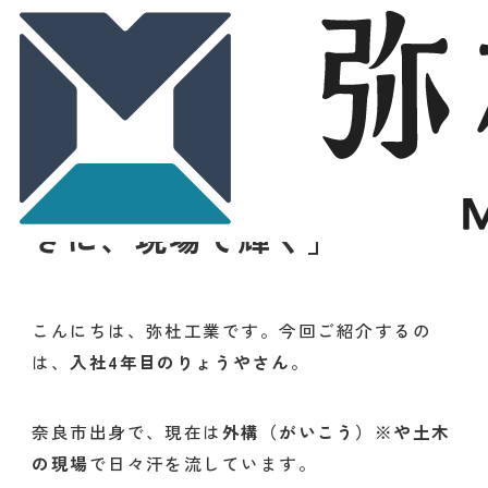
2025.11.15
インタビュー
スタッフ紹介「明るく前向
きに、現場で輝く」
こんにちは、弥杜工業です。今回ご紹介するの
は、
入社4年目のりょうやさん
。
奈良市出身で、現在は
外構（がいこう）※や土木
の現場
で日々汗を流しています。